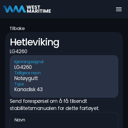
Tilbake
Hetleviking
LG4260
Kjenningssignal
LG4260
Tidligere navn
Notøygutt
Type
Kanadisk 43
Send forespørsel om å få tilsendt 
stabilitetsmanualen for dette fartøyet.
Navn