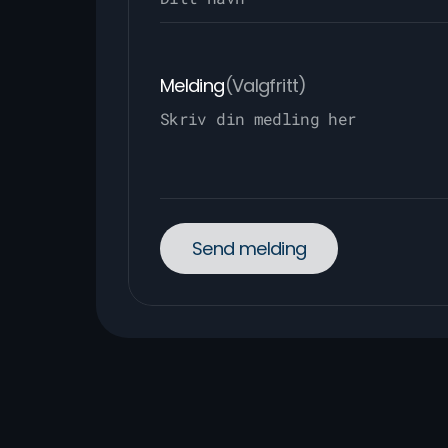
Melding
(Valgfritt)
Send melding