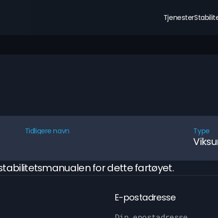
Tjenester
Stabili
Tidligere navn
Type
Viksu
stabilitetsmanualen for dette fartøyet.
E-postadresse